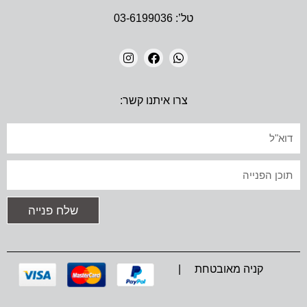
טל’: 03-6199036
I
F
W
N
A
H
צרו איתנו קשר:
S
C
A
T
E
T
A
B
S
אימייל
G
O
A
R
O
P
A
K
P
טקסט
M
שלח פנייה
קניה מאובטחת |