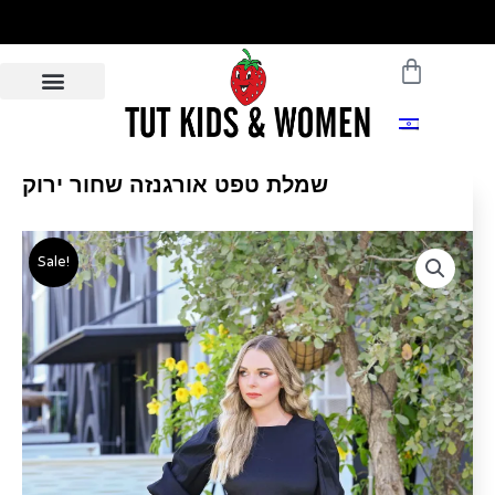
Skip
To
עגלת
Home Deliveries -
Content
Click For Details
קניות
שמלת טפט אורגנזה שחור ירוק
Sale!