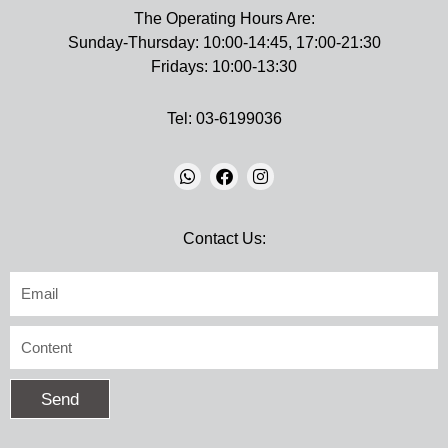
The Operating Hours Are:
Sunday-Thursday: 10:00-14:45, 17:00-21:30
Fridays: 10:00-13:30
Tel: 03-6199036
W
F
I
H
A
N
Contact Us:
A
C
S
T
E
T
S
B
A
אימייל
A
O
G
P
O
R
P
K
A
טקסט
M
Send