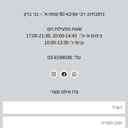
כתובתינו: רבי עקיבא 80 קומה א’ – בני ברק
שעות הפעילות הם:
בימים א’-ה’: 10:00-14:45 ,17:00-21:30
ובימי ו’: 10:00-13:30
טל’: 03-6199036
I
F
W
N
A
H
צרו איתנו קשר:
S
C
A
T
E
T
A
B
S
אימייל
G
O
A
R
O
P
A
K
P
טקסט
M