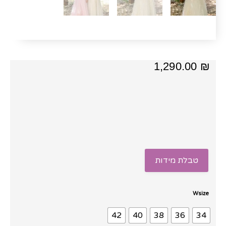
1,290.00
₪
טבלת מידות
כמות
Wsize
של
42
40
38
36
34
שמלת