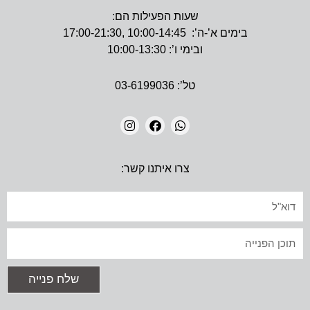
שעות הפעילות הם:
בימים א’-ה’: 10:00-14:45 ,17:00-21:30
ובימי ו’: 10:00-13:30
טל’: 03-6199036
I
F
W
N
A
H
צרו איתנו קשר:
S
C
A
T
E
T
A
B
S
אימייל
G
O
A
R
O
P
A
K
P
טקסט
M
שלח פנייה