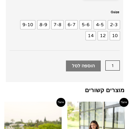
כמות
Gsize
של
9-10
8-9
7-8
6-7
5-6
4-5
2-3
שמלת
מקסי
14
12
10
בורקד
זהב
הוספה לסל
מוצרים קשורים
Sale!
Sale!
טווח
טווח
מחירים:
מחירים
עד
עד