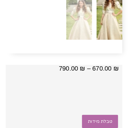
טווח
790.00
₪
–
670.00
₪
מחירים:
⁦670.00 ₪⁩
עד
⁦790.00 ₪⁩
טבלת מידות