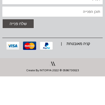
G
O
A
R
O
P
A
K
P
טקסט
M
שלח פנייה
קניה מאובטחת |
0586730023 © 2022 Create By INTORYA