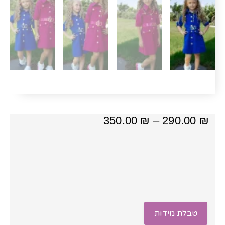
טווח
350.00
₪
–
290.00
₪
מחירים:
⁦290.00 ₪⁩
עד
⁦350.00 ₪⁩
טבלת מידות