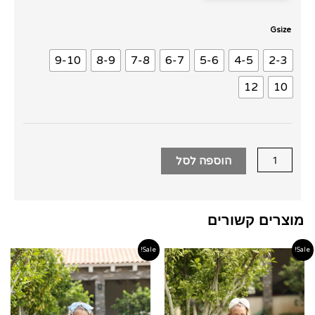
כמות
Gsize
של
9-10
8-9
7-8
6-7
5-6
4-5
2-3
שמלת
מעיל
12
10
כחול
רויאל
הוספה לסל
מוצרים קשורים
Sale!
Sale!
טווח
טווח
מחירים:
מחירים
עד
עד