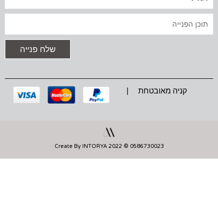
G
O
A
R
O
P
A
K
P
טקסט
M
שלח פנייה
קניה מאובטחת |
0586730023 © 2022 Create By INTORYA