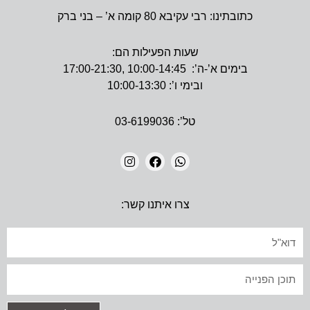
כתובתינו: רבי עקיבא 80 קומה א’ – בני ברק
שעות הפעילות הם:
בימים א’-ה’: 10:00-14:45 ,17:00-21:30
ובימי ו’: 10:00-13:30
טל’: 03-6199036
I
F
W
N
A
H
צרו איתנו קשר:
S
C
A
T
E
T
A
B
S
אימייל
G
O
A
R
O
P
A
K
P
טקסט
M