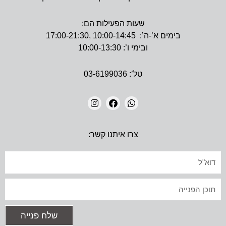
שעות הפעילות הם:
בימים א’-ה’: 10:00-14:45 ,17:00-21:30
ובימי ו’: 10:00-13:30
טל’: 03-6199036
I
F
W
N
A
H
צרו איתנו קשר:
S
C
A
T
E
T
A
B
S
אימייל
G
O
A
R
O
P
A
K
P
טקסט
M
שלח פנייה