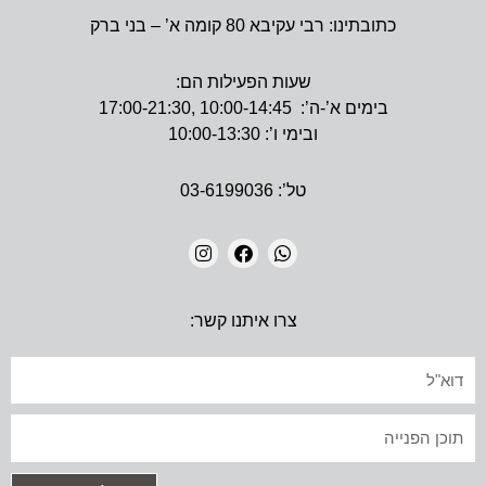
כתובתינו: רבי עקיבא 80 קומה א’ – בני ברק
שעות הפעילות הם:
בימים א’-ה’: 10:00-14:45 ,17:00-21:30
ובימי ו’: 10:00-13:30
טל’: 03-6199036
I
F
W
N
A
H
צרו איתנו קשר:
S
C
A
T
E
T
A
B
S
אימייל
G
O
A
R
O
P
A
K
P
טקסט
M