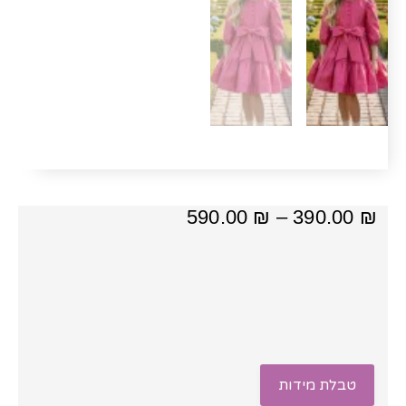
טווח
590.00
₪
–
390.00
₪
מחירים:
⁦390.00 ₪⁩
עד
⁦590.00 ₪⁩
טבלת מידות