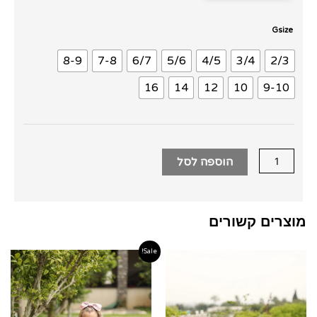
כמות
Gsize
של
8-9
7-8
6/7
5/6
4/5
3/4
2/3
שמלת
טפט
16
14
12
10
9-10
כפתורים
ורוד
פוקסיה
הוספה לסל
מוצרים קשורים
Sale!
טווח
טווח
מחירים:
מחירים
עד
עד