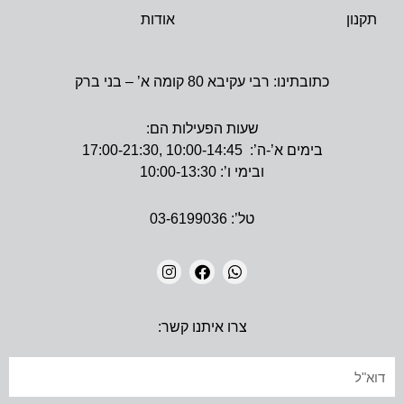
תקנון
אודות
כתובתינו: רבי עקיבא 80 קומה א’ – בני ברק
שעות הפעילות הם:
בימים א’-ה’: 10:00-14:45 ,17:00-21:30
ובימי ו’: 10:00-13:30
טל’: 03-6199036
I
F
W
N
A
H
צרו איתנו קשר:
S
C
A
T
E
T
A
B
S
אימייל
G
O
A
R
O
P