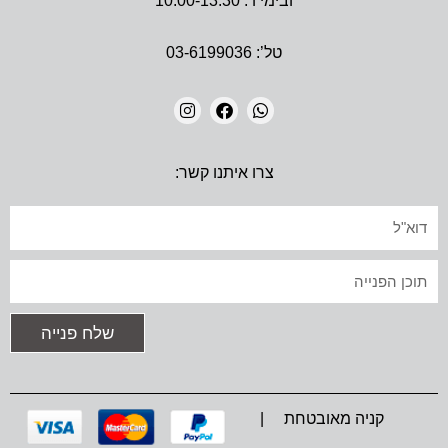
ובימי ו’: 10:00-13:30
טל’: 03-6199036
I
F
W
N
A
H
צרו איתנו קשר:
S
C
A
T
E
T
A
B
S
אימייל
G
O
A
R
O
P
A
K
P
טקסט
M
שלח פנייה
קניה מאובטחת |