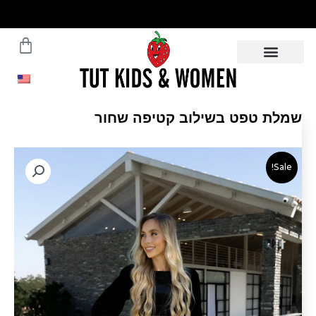
ילוג
תוכן
עגלת
משלוחים עד הבית תוך 5 ימי
עסקים - לפרטים לחצו
קניות
שמלת טפט בשילוב קטיפה שחור
Sale!