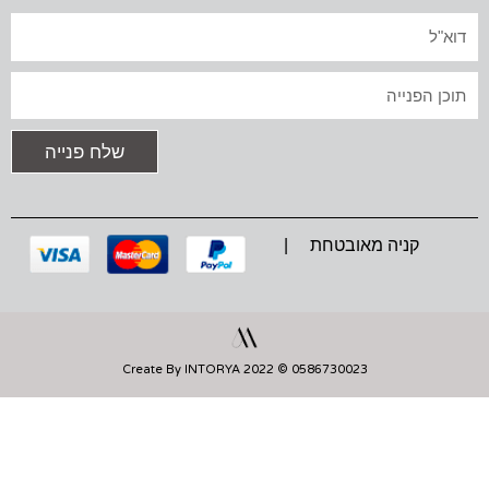
T
E
T
A
B
S
אימייל
G
O
A
R
O
P
A
K
P
טקסט
M
שלח פנייה
קניה מאובטחת |
0586730023 © 2022 Create By INTORYA