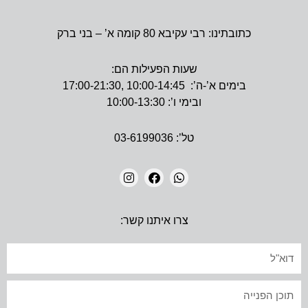
כתובתינו: רבי עקיבא 80 קומה א’ – בני ברק
שעות הפעילות הם:
בימים א’-ה’: 10:00-14:45 ,17:00-21:30
ובימי ו’: 10:00-13:30
טל’: 03-6199036
I
F
W
N
A
H
צרו איתנו קשר:
S
C
A
T
E
T
A
B
S
אימייל
G
O
A
R
O
P
A
K
P
טקסט
M