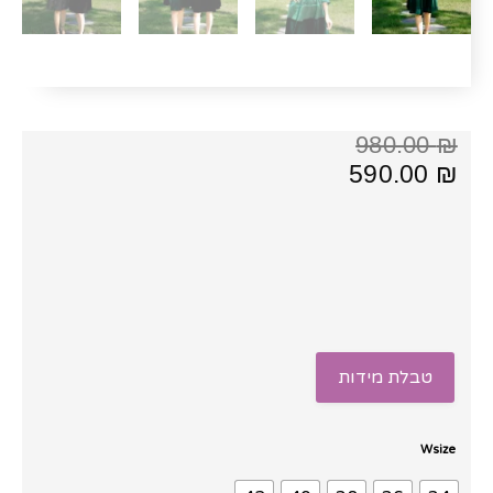
המחיר
המחיר
980.00
₪
הנוכחי
המקורי
590.00
₪
היה:
הוא:
980.00 ₪.
590.00 ₪.
טבלת מידות
כמות
Wsize
של