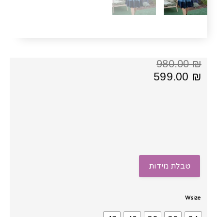
המחיר
המחיר
980.00
₪
הנוכחי
המקורי
599.00
₪
היה:
הוא:
980.00 ₪.
599.00 ₪.
טבלת מידות
כמות
Wsize
של