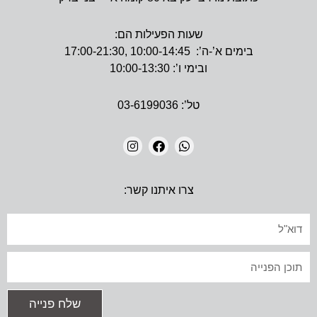
שעות הפעילות הם:
בימים א’-ה’: 10:00-14:45 ,17:00-21:30
ובימי ו’: 10:00-13:30
טל’: 03-6199036
I
F
W
N
A
H
צרו איתנו קשר:
S
C
A
T
E
T
A
B
S
אימייל
G
O
A
R
O
P
A
K
P
טקסט
M
שלח פנייה