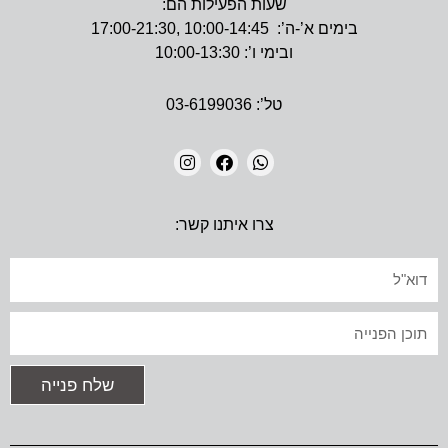
שעות הפעילות הם:
בימים א’-ה’: 10:00-14:45 ,17:00-21:30
ובימי ו’: 10:00-13:30
טל’: 03-6199036
I
F
W
N
A
H
צרו איתנו קשר:
S
C
A
T
E
T
A
B
S
אימייל
G
O
A
R
O
P
A
K
P
טקסט
M
שלח פנייה