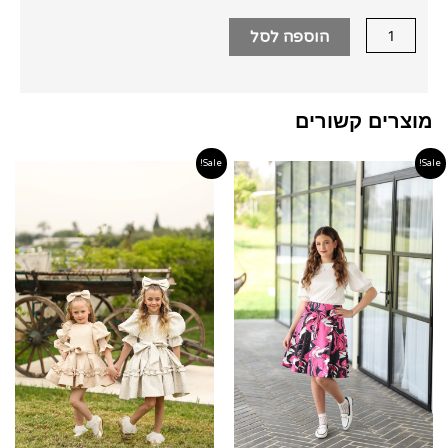
כחול
הוספה לסל
מוצרים קשורים
Sale!
Sale!
טווח
טווח
מחירים:
מחירים
עד
עד