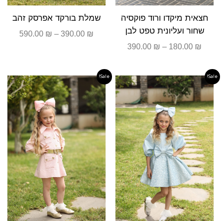
חצאית מיקדו ורוד פוקסיה
שמלת בורקד אפרסק זהב
שחור ועליונית טפט לבן
590.00
₪
–
390.00
₪
390.00
₪
–
180.00
₪
Sale!
Sale!
טווח
טווח
מחירים:
מחירים
עד
עד