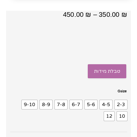
טווח
450.00
₪
–
350.00
₪
מחירים:
⁦350.00 ₪⁩
עד
⁦450.00 ₪⁩
טבלת מידות
כמות
Gsize
של
9-10
8-9
7-8
6-7
5-6
4-5
2-3
שמלת
ברוקד
12
10
מנוצנץ
ירוק