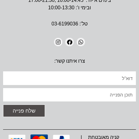
בימים א’-ה’: 10:00-14:45 ,17:00-21:30
ובימי ו’: 10:00-13:30
טל’: 03-6199036
I
F
W
N
A
H
צרו איתנו קשר:
S
C
A
T
E
T
A
B
S
אימייל
G
O
A
R
O
P
A
K
P
טקסט
M
שלח פנייה
קניה מאובטחת |