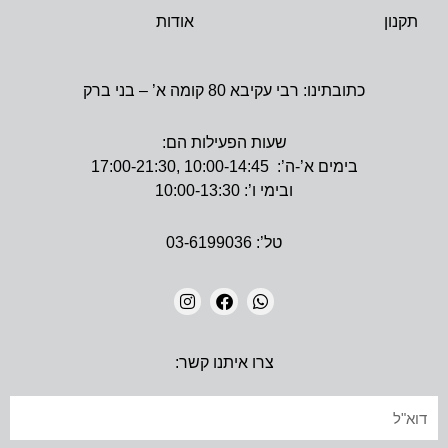
תקנון
אודות
כתובתינו: רבי עקיבא 80 קומה א’ – בני ברק
שעות הפעילות הם:
בימים א’-ה’: 10:00-14:45 ,17:00-21:30
ובימי ו’: 10:00-13:30
טל’: 03-6199036
I
F
W
N
A
H
צרו איתנו קשר:
S
C
A
T
E
T
A
B
S
אימייל
G
O
A
R
O
P