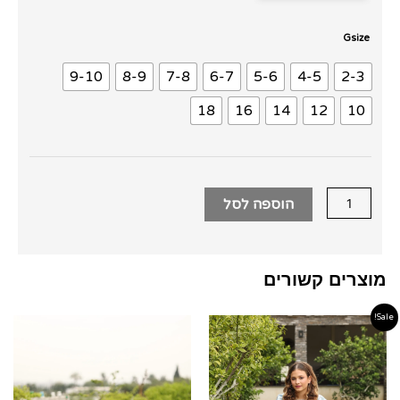
כמות
Gsize
של
9-10
8-9
7-8
6-7
5-6
4-5
2-3
שמלת
בורקד
18
16
14
12
10
אפרסק
זהב
הוספה לסל
מוצרים קשורים
Sale!
טווח
טווח
מחירים:
מחירים
עד
עד