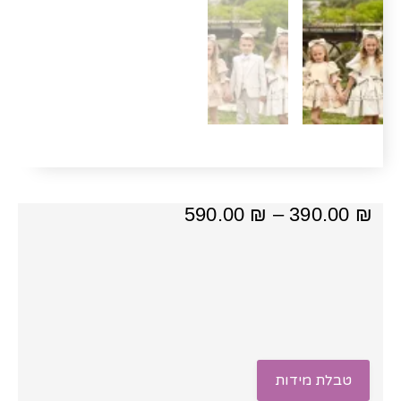
טווח
590.00
₪
–
390.00
₪
מחירים:
⁦390.00 ₪⁩
עד
⁦590.00 ₪⁩
טבלת מידות