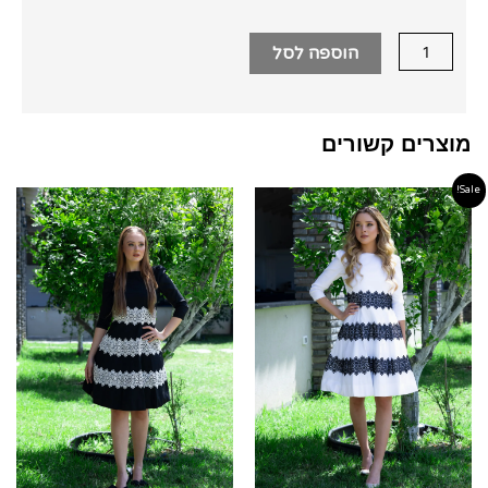
מודפס
הוספה לסל
כחול
עם
הדפס
צבעוני
מוצרים קשורים
Sale!
המחיר
המחיר
המקורי
הנוכחי
היה:
הוא:
790.00 ₪.
980.00 ₪.