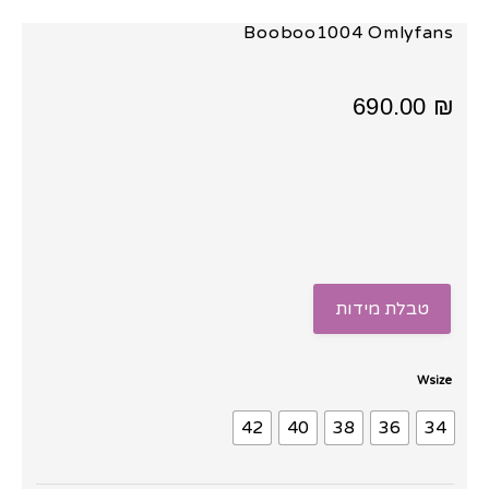
Booboo1004 Omlyfans
690.00
₪
טבלת מידות
כמות
Wsize
של
42
40
38
36
34
שמלת
בד
מיקדו