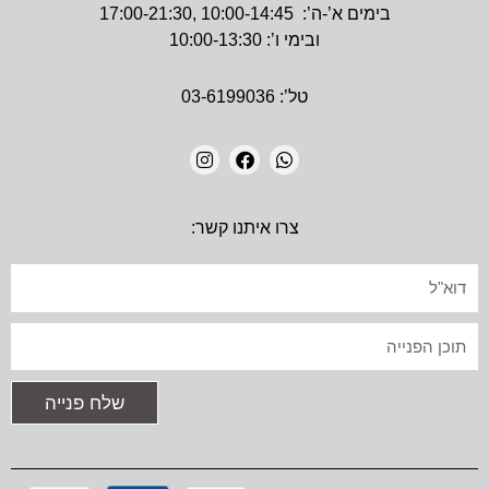
בימים א’-ה’: 10:00-14:45 ,17:00-21:30
ובימי ו’: 10:00-13:30
טל’: 03-6199036
I
F
W
N
A
H
צרו איתנו קשר:
S
C
A
T
E
T
A
B
S
אימייל
G
O
A
R
O
P
A
K
P
טקסט
M
שלח פנייה