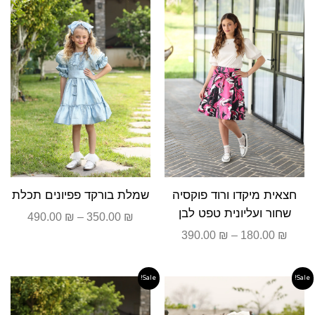
עד
עד
חצאית מיקדו ורוד פוקסיה
שמלת בורקד פפיונים תכלת
שחור ועליונית טפט לבן
490.00
₪
–
350.00
₪
390.00
₪
–
180.00
₪
Sale!
Sale!
טווח
טווח
מחירים:
מחירים