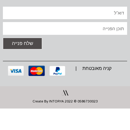
T
E
T
A
B
S
אימייל
G
O
A
R
O
P
A
K
P
טקסט
M
שלח פנייה
קניה מאובטחת |
0586730023 © 2022 Create By INTORYA