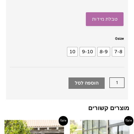
טבלת מידות
כמות
Gsize
של
10
9-10
8-9
7-8
סט
חצאית
מקסי
פלוס
הוספה לסל
עליונית
תחרה
ורוד
פוקסיה
מוצרים קשורים
Sale!
Sale!
טווח
טווח
מחירים:
מחירים