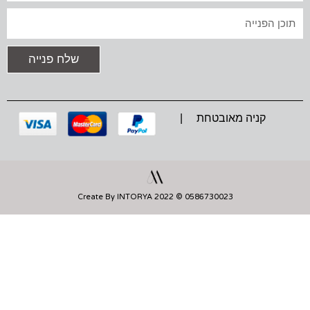
R
O
P
A
K
P
טקסט
M
שלח פנייה
קניה מאובטחת |
0586730023 © 2022 Create By INTORYA