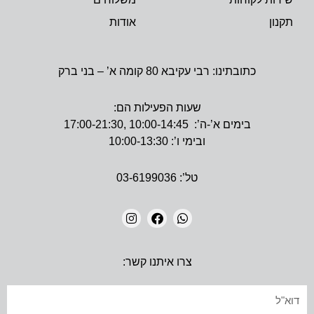
תקנון
אודות
כתובתינו: רבי עקיבא 80 קומה א’ – בני ברק
שעות הפעילות הם:
בימים א’-ה’: 10:00-14:45 ,17:00-21:30
ובימי ו’: 10:00-13:30
טל’: 03-6199036
I
F
W
N
A
H
צרו איתנו קשר:
S
C
A
T
E
T
A
B
S
אימייל
G
O
A