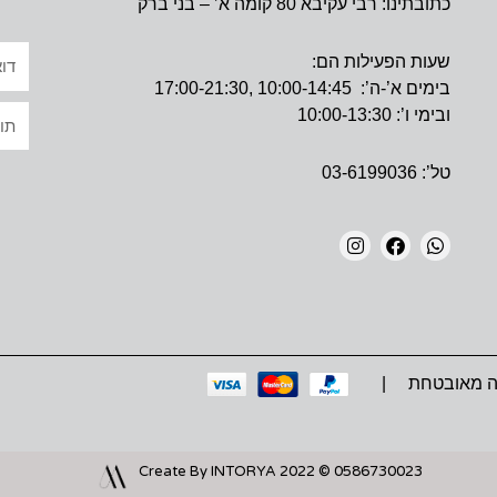
כתובתינו: רבי עקיבא 80 קומה א’ – בני ברק
אימי
שעות הפעילות הם:
בימים א’-ה’: 10:00-14:45 ,17:00-21:30
טקס
ובימי ו’: 10:00-13:30
טל’: 03-6199036
I
F
W
N
A
H
S
C
A
T
E
T
A
B
S
G
O
A
ה מאובטחת |
R
O
P
A
K
P
M
0586730023 © 2022 Create By INTORYA