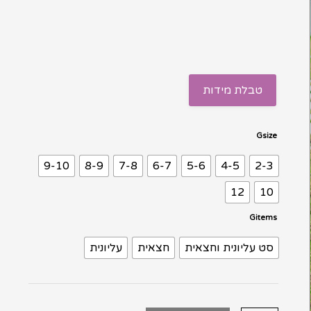
עד
⁦399.00 ₪⁩
טבלת מידות
כמות
Gsize
של
9-10
8-9
7-8
6-7
5-6
4-5
2-3
חצאית
בורקד
12
10
זהב
Gitems
שמנת
ועליונית
סט עליונית וחצאית
חצאית
עליונית
זהב