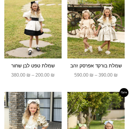
שמלת בורקד אפרסק זהב
שמלת טפט לבן שחור
380.00
₪
–
200.00
₪
590.00
₪
–
390.00
₪
Sale!
טווח
טווח
מחירים:
מחירים
עד
עד