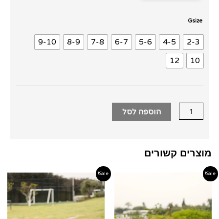
כמות
Gsize
של
9-10
8-9
7-8
6-7
5-6
4-5
2-3
חצאית
אורגנזה
12
10
שחור
כתום
ועליונית
טפט
הוספה לסל
מוצרים קשורים
Sale!
Sale!
טווח
טווח
מחירים:
מחירים
עד
עד