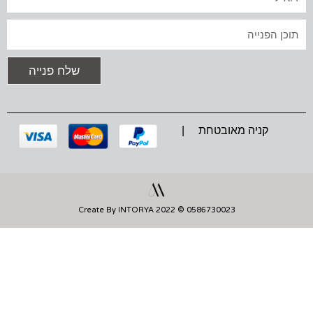
G
O
A
R
O
P
A
K
P
טקסט
M
שלח פנייה
קניה מאובטחת |
0586730023 © 2022 Create By INTORYA