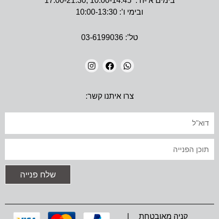
בימים א’-ה’: 10:00-14:45 ,17:00-21:30
ובימי ו’: 10:00-13:30
טל’: 03-6199036
I
F
W
N
A
H
צרו איתנו קשר:
S
C
A
T
E
T
A
B
S
אימייל
G
O
A
R
O
P
A
K
P
טקסט
M
שלח פנייה
קניה מאובטחת |