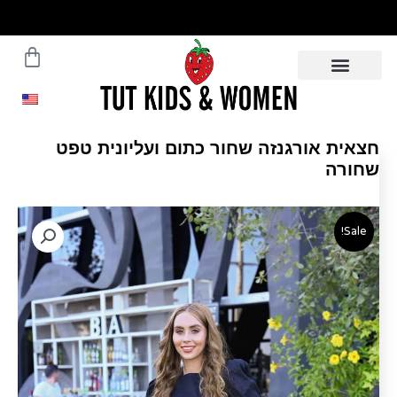
ילוג
תוכן
עגלת
משלוחים עד הבית תוך 5 ימי
עסקים - לפרטים לחצו
קניות
חצאית אורגנזה שחור כתום ועליונית טפט
שחורה
Sale!