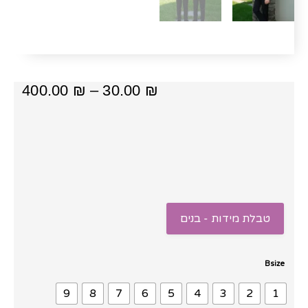
טווח
400.00
₪
–
30.00
₪
מחיר
עד
⁦400.00 ₪⁩
טבלת מידות - בנים
כמות
Bsize
של
9
8
7
6
5
4
3
2
1
חליפת