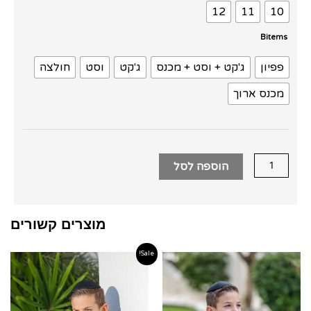
צווארון
12
11
10
סיני
Bitems
שחור
עם
פפיון
ג'קט + וסט + מכנס
ג'קט
וסט
חולצה
כפתורי
מכנס ארוך
זהב
הוספה לסל
מוצרים קשורים
Sale!
טווח
טווח
מחירים:
מחירים
עד
עד