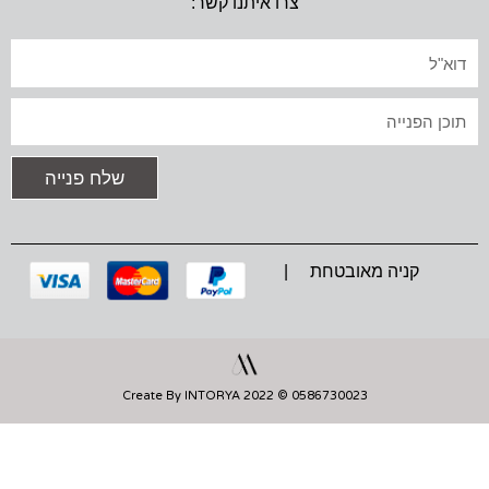
צרו איתנו קשר:
S
C
A
T
E
T
A
B
S
אימייל
G
O
A
R
O
P
A
K
P
טקסט
M
שלח פנייה
קניה מאובטחת |
0586730023 © 2022 Create By INTORYA