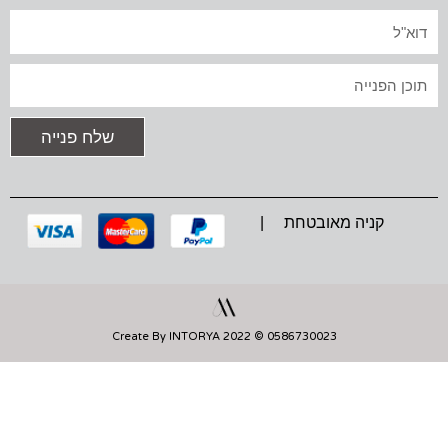
T
E
T
A
B
S
אימייל
G
O
A
R
O
P
A
K
P
טקסט
M
שלח פנייה
קניה מאובטחת |
0586730023 © 2022 Create By INTORYA