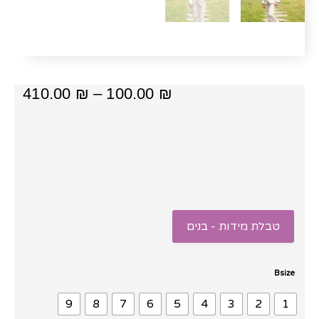
טווח
410.00
₪
–
100.00
₪
מחיר
עד
⁦410.00 ₪⁩
טבלת מידות - בנים
כמות
Bsize
של
9
8
7
6
5
4
3
2
1
חליפת