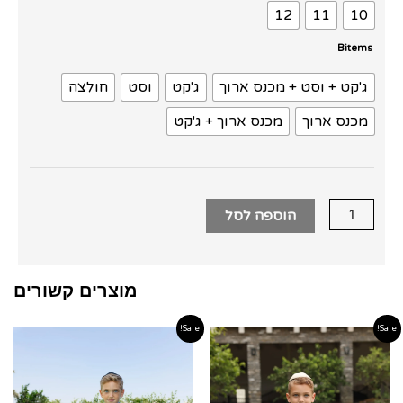
אופרייט
12
11
10
קלאסי
Bitems
ג'קט + וסט + מכנס ארוך
ג'קט
וסט
חולצה
מכנס ארוך
מכנס ארוך + ג'קט
הוספה לסל
מוצרים קשורים
Sale!
Sale!
טווח
טווח
מחירים:
מחירים
עד
עד