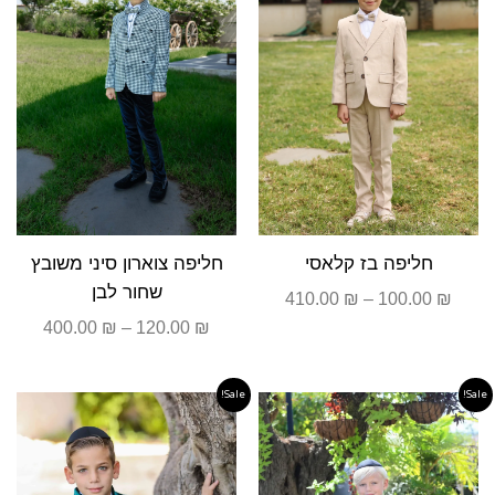
חליפה בז קלאסי
חליפה צוארון סיני משובץ
שחור לבן
410.00
₪
–
100.00
₪
400.00
₪
–
120.00
₪
Sale!
Sale!
טווח
טווח
מחירים:
מחירים
עד
עד