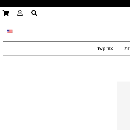
S
U
S
H
S
E
O
E
A
P
R
R
P
C
I
H
N
ות
צור קשר
G
-
C
A
R
T