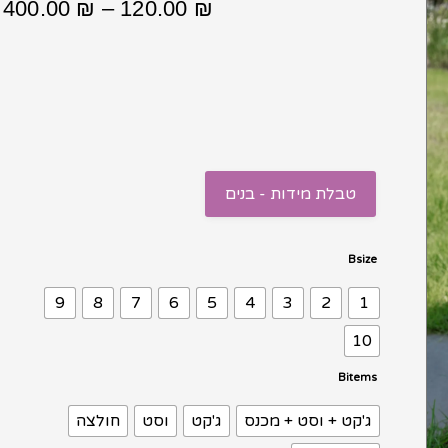
ט
400.00
₪
–
120.00
₪
מ
ע
⁦400.00 ₪⁩
טבלת מידות - בנים
כמות
Bsize
של
9
8
7
6
5
4
3
2
1
חליפה
דאבל
10
שחור
Bitems
עם
כפתורים
ג'קט + וסט + מכנס
ג'קט
וסט
חולצה
זהב