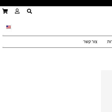
S
U
S
H
S
E
O
E
A
P
R
R
P
C
I
H
N
ות
צור קשר
G
-
C
A
R
T
ווח
חירים: