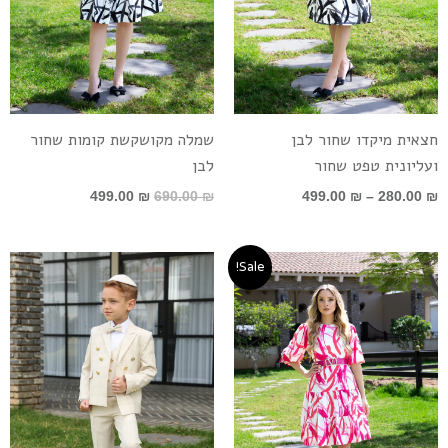
חצאית מיקדו שחור לבן
שמלה מקושקשת קומות שחור
ועליונית טפט שחור
לבן
499.00
₪
690.00
₪
499.00
₪
–
280.00
₪
המחיר
המחיר
טווח
Sale!
המקורי
הנוכחי
מחירים:
היה:
הוא:
690.00 ₪.
499.00 ₪.
עד