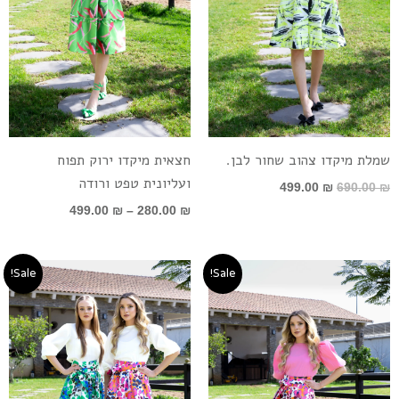
שמלת מיקדו צהוב שחור לבן.
חצאית מיקדו ירוק תפוח
ועליונית טפט ורודה
499.00
₪
690.00
₪
499.00
₪
–
280.00
₪
טווח
טווח
Sale!
Sale!
מחירים:
מחירים:
עד
עד