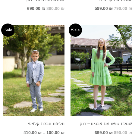
690.00
₪
890.00
₪
599.00
₪
790.00
₪
המחיר
המחיר
טווח
Sale!
Sale!
המקורי
הנוכחי
מחירים:
היה:
הוא:
890.00 ₪.
699.00 ₪.
עד
שמלת טפט עם אבנים-ירוק
חליפת תכלת קלאסי
410.00
₪
–
100.00
₪
699.00
₪
890.00
₪