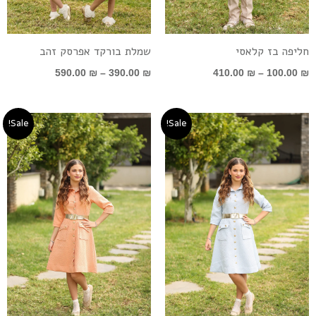
חליפה בז קלאסי
שמלת בורקד אפרסק זהב
590.00
₪
–
390.00
₪
410.00
₪
–
100.00
₪
טווח
טווח
Sale!
Sale!
מחירים:
מחירים:
עד
עד