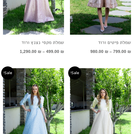
שמלת פיטים ורוד
שמלת מקסי נצנץ ורוד
1,290.00
₪
–
499.00
₪
980.00
₪
–
799.00
₪
טווח
המחיר
המחיר
Sale!
Sale!
מחירים:
המקורי
הנוכחי
היה:
הוא:
עד
1,290.00 ₪.
499.00 ₪.