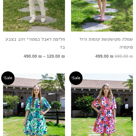
שמלה מקושקשת קומות ורוד
חליפת דאבל כפתורי זהב בצבע
פוקסיה
בז
490.00
₪
–
120.00
₪
499.00
₪
690.00
₪
המחיר
המחיר
המחיר
המחיר
Sale!
Sale!
המקורי
הנוכחי
המקורי
הנוכחי
היה:
הוא:
היה:
הוא:
499.00 ₪.
690.00 ₪.
499.00 ₪.
690.00 ₪.