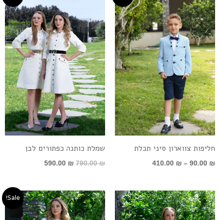
מחירים:
המקורי
הנוכחי
היה:
הוא:
עד
790.00 ₪.
590.00 ₪.
חליפות צווארון סיני תכלת
שמלת כותנה כפתורים לבן
590.00
₪
790.00
₪
410.00
₪
–
90.00
₪
המחיר
המחיר
Sale!
המקורי
הנוכחי
היה:
הוא: