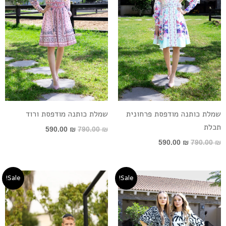
שמלת כותנה מודפסת פרחונית
שמלת כותנה מודפסת ורוד
תכלת
590.00
₪
790.00
₪
590.00
₪
790.00
₪
המחיר
המחיר
טווח
Sale!
Sale!
המקורי
הנוכחי
מחירים:
היה:
הוא:
690.00 ₪.
499.00 ₪.
עד