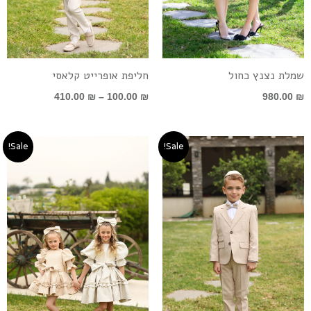
שמלת נצנץ כחול
חליפת אופרייט קלאסי
410.00
₪
–
100.00
₪
980.00
₪
טווח
טווח
Sale!
Sale!
מחירים:
מחירים:
עד
עד