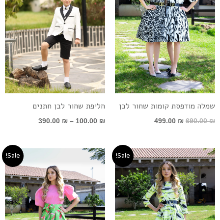
שמלה מודפסת קומות שחור לבן
חליפת שחור לבן חתנים
390.00
₪
–
100.00
₪
499.00
₪
690.00
₪
המחיר
המחיר
טווח
Sale!
Sale!
המקורי
הנוכחי
מחירים:
היה:
הוא:
690.00 ₪.
499.00 ₪.
עד