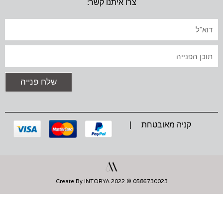
T
E
T
A
B
S
אימייל
G
O
A
R
O
P
A
K
P
טקסט
M
שלח פנייה
קניה מאובטחת |
0586730023 © 2022 Create By INTORYA