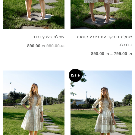
שמלת בורקד עם נצנץ קומות
שמלת נצנץ ורוד
ברונזה
890.00
₪
980.00
₪
890.00
₪
–
799.00
₪
טווח
Sale!
מחירים:
עד