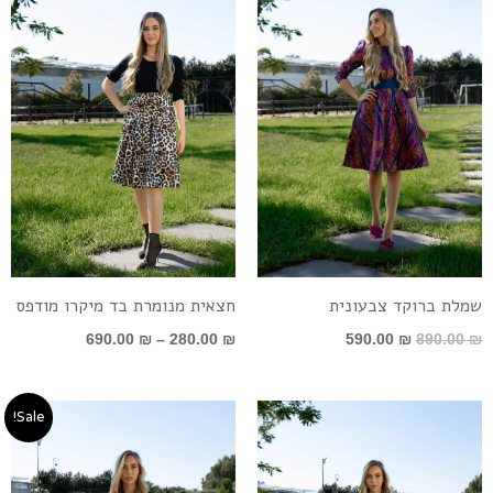
890.00 ₪.
590.00 ₪.
עד
שמלת ברוקד צבעונית
חצאית מנומרת בד מיקרו מודפס
690.00
₪
–
280.00
₪
590.00
₪
890.00
₪
טווח
טווח
Sale!
מחירים:
מחירים:
עד
עד