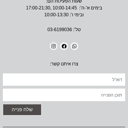
שעות הפעילות הם:
בימים א’-ה’: 10:00-14:45 ,17:00-21:30
ובימי ו’: 10:00-13:30
טל’: 03-6199036
I
F
W
N
A
H
צרו איתנו קשר:
S
C
A
T
E
T
A
B
S
אימייל
G
O
A
R
O
P
A
K
P
טקסט
M
שלח פנייה