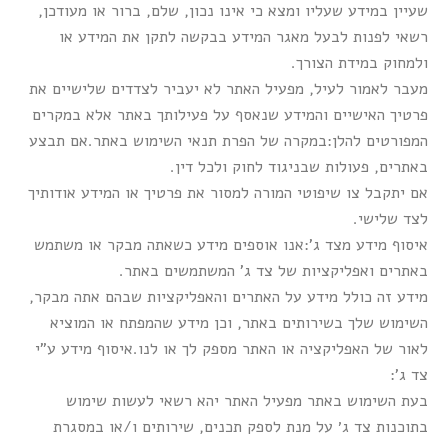
שעיין במידע שעליו ומצא כי אינו נכון, שלם, ברור או מעודכן,
רשאי לפנות לבעל מאגר המידע בבקשה לתקן את המידע או
ולמחוק במידת הצורך.
מעבר לאמור לעיל, מפעיל האתר לא יעביר לצדדים שלישיים את
פרטיך האישיים והמידע שנאסף על פעילותך באתר אלא במקרים
המפורטים להלן:במקרה של הפרת תנאי השימוש באתר.אם תבצע
באתרים, פעולות שבניגוד לחוק ולכל דין.
אם יתקבל צו שיפוטי המורה למסור את פרטיך או המידע אודותיך
לצד שלישי.
איסוף מידע מצד ג’:אנו אוספים מידע כשאתה מבקר או משתמש
באתרים ואפליקציות של צד ג’ המשתמשים באתר.
מידע זה כולל מידע על האתרים והאפליקציות שבהם אתה מבקר,
השימוש שלך בשירותים באתר, וכן מידע שהמפתח או המוציא
לאור של האפליקציה או האתר מספק לך או לנו.איסוף מידע ע”י
צד ג’:
בעת השימוש באתר מפעיל האתר יהא רשאי לעשות שימוש
בתוכנות צד ג׳ על מנת לספק תכנים, שירותים ו/או במסגרת