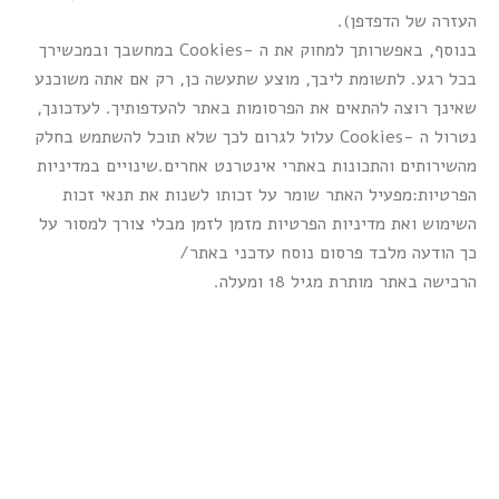
העזרה של הדפדפן).
בנוסף, באפשרותך למחוק את ה -Cookies במחשבך ובמכשירך
בכל רגע. לתשומת ליבך, מוצע שתעשה כן, רק אם אתה משוכנע
שאינך רוצה להתאים את הפרסומות באתר להעדפותיך. לעדכונך,
נטרול ה -Cookies עלול לגרום לכך שלא תוכל להשתמש בחלק
מהשירותים והתכונות באתרי אינטרנט אחרים.שינויים במדיניות
הפרטיות:מפעיל האתר שומר על זכותו לשנות את תנאי זכות
השימוש ואת מדיניות הפרטיות מזמן לזמן מבלי צורך למסור על
כך הודעה מלבד פרסום נוסח עדכני באתר/
הרכישה באתר מותרת מגיל 18 ומעלה.