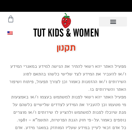
ילוג
תוכן
עגלת
משלוחים עד הבית תוך 5 ימי
עסקים - לפרטים לחצו
קניות
תקנון
מפעיל האתר יהא רשאי להתיר את הגישה למידע במאגרי המידע
ו/או להעביר את המידע לצד שלישי כלשהו בהתאם לסוג
השירותים ו/או ההזמנות כאמור וכן לצורך תפעול, פיתוח ושיפור
האתר והשירותים בו.
מפעיל האתר יהא רשאי לפנות למשתמש בעצמו ו/או באמצעות
מי מטעמו וכן להעביר את המידע לצדדים שלישיים כלשהם על
מנת שיוכלו לפנות למשתמש ולהציע לו שירותים ו/או מוצרים
נוספים כאמור.על-פי חוק הגנת הפרטיות, התשמ”א – 1981.
כל אדם זכאי לעיין במידע שעליו המוחזק במאגר מידע. אדם