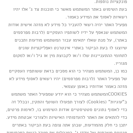
פונקציות נוספות.
בעת השימוש באתר המשתמש מאשר כי תוכנות צד ג’ אלו יהיו
רשאיות לאסוף את המידע כאמור.
מפעיל האתר יהיה רשאי להעביר כל מידע לא מזהה אישית אודות
המשתמש שנאסף על ידיו לשותפיו העסקיים (לרבות מפרסמים
באתר), על מנת שאלו יתאימו עבור המשתמש מודעות ותכנים
שיוצגו לו בעת הביקור באתרי אינטרנט ואפליקציות שונים
לתחומי ההתעניינות שלו ו/או לקבוצת מין או גיל ו/או למקום
מגוריו.
כמו כן, המשתמש מצהיר כי הוא מסכים בזאת ששותפיו העסקיים
של מפעיל האתר (לרבות מפרסמים) יהיו רשאים לאסוף מידע לא
מזהה כאמור אודותיו באופן עצמאי.
COOKIESהמשתמש מצהיר כי הוא יודע שמפעיל האתר משתמש
ב”עוגיות” (Cookies) לצורך תפעולו השוטף והתקין, ובכלל זה
כדי לאסוף נתונים סטטיסטיים אודות השימוש בו, לאימות פרטים,
כדי להתאים את האתר להעדפותיו האישיות ולצורכי אבטחת מידע.
יתכן כי חלק מהמודעות, שבהן אתה צופה בעת הביקור באתרים
מגיעות משרתים של צדדי ג’, המנהלים את מערך הגשת הפרסומות