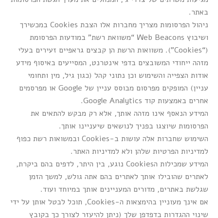
באתר.
ניהול הפרסומות מצריך מחברות אלו הצבת Cookies במכשירך
ושיבוץ Web Beacons “משוואת רשת” במודעות הפרסומת
(“Cookies”). משוואות הרשת הן קבצים גראפיים זעירים בעלי
מזהה ייחודי המשובצים בדפי אינטרנט, המסייעים באיסוף מידע
אודות הצפייה והשימוש וכן נתוני קהל (כגון גיל, מין ותחומי
עניין) המופקים מפרסום מבוסס עניין של Google או מפרסמים
אחרים באמצעות קוד Google Analytics.
המידע הנאסף אינו מזהה אותך, אלא רק מבקש להתאים את
הפרסומות שיוצגו בפניך לנושאים שיעניינו אותך.
השימוש שחברות אלה עושות ב-Cookies ובמשואות רשת כפוף
למדיניות הפרטיות שלהן ולא למדיניות האתר.
המידע שמכילות הCookies נוגע, בין היתר, לדפים בהם ביקרת,
לאתרים שהובילו אותך לאתרים בהם אתה גולש, למשך הזמן
שגלשת באתרים, מדורים המעניינים אותך במיוחד ועוד.
אם אינך מעוניין בהימצאות ה-Cookies, תוכל לבטל אותן על ידי
שינוי ההגדרות בדפדפן שלך (ניתן להיעזר לצורך כך בקובץ